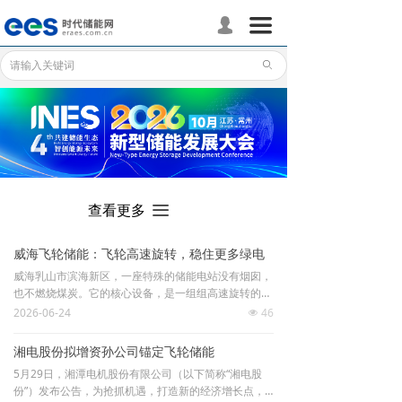
首页
끀
넙
储能分会
ꄙ
储能政策
储能应用
储能技术
끀
查看更多
标准体系
威海飞轮储能：飞轮高速旋转，稳住更多绿电
行业动态
威海乳山市滨海新区，一座特殊的储能电站没有烟囱，
也不燃烧煤炭。它的核心设备，是一组组高速旋转的飞
企业动态
轮。
2026-06-24
46
넶
国际储能
湘电股份拟增资孙公司锚定飞轮储能
5月29日，湘潭电机股份有限公司（以下简称“湘电股
数据统计
份”）发布公告，为抢抓机遇，打造新的经济增长点，