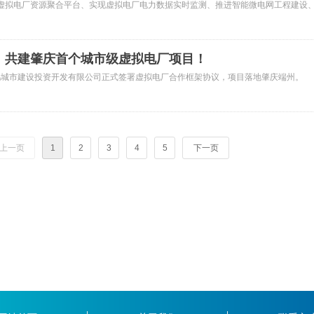
虚拟电厂资源聚合平台、实现虚拟电厂电力数据实时监测、推进智能微电网工程建设
储能项目落地、有序开展非工空调资源挖掘、鼓励参与电力市场、有序参与需求响应
年底，虚拟电厂建设运行管理机制成熟规范，建成县级虚拟电厂1个，全县调节能力达到2
瓦，建成园区级虚拟电厂1个，推动应用场景全面拓展。
，共建肇庆首个城市级虚拟电厂项目！
鸿城市建设投资开发有限公司正式签署虚拟电厂合作框架协议，项目落地肇庆端州。
上一页
1
2
3
4
5
下一页