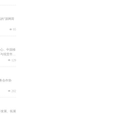
程
的“源网荷
넶
95
中心、中国移
参与现货市场
넶
129
务合作协
넶
202
序发展、拓展