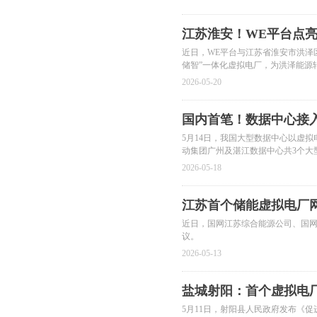
江苏淮安！WE平台点
近日，WE平台与江苏省淮安市洪泽
储智”一体化虚拟电厂，为洪泽能源
2026-05-20
国内首笔！数据中心接
5月14日，我国大型数据中心以虚
动集团广州及湛江数据中心共3个大
电能量交易与结算，实现“现货灵活
2026-05-18
江苏首个储能虚拟电厂
近日，国网江苏综合能源公司、国
议。
2026-05-13
盐城射阳：首个虚拟电厂
5月11日，射阳县人民政府发布《