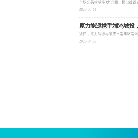
市场交易领域等3大方面，提出建设
设施车网互动水平、 加快推动新型
2026-05-11
源服务等9项举措。目标到2027
到2030年底，调节能力突破5万千
原力能源携手端鸿城投
近日，原力能源与肇庆市端州区端
2026-04-29