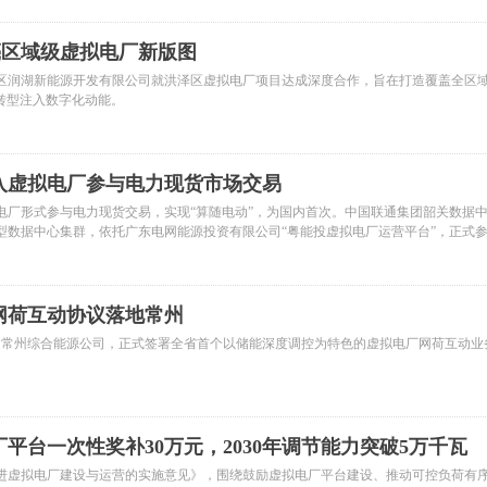
亮区域级虚拟电厂新版图
区润湖新能源开发有限公司就洪泽区虚拟电厂项目达成深度合作，旨在打造覆盖全区域
转型注入数字化动能。
入虚拟电厂参与电力现货市场交易
拟电厂形式参与电力现货交易，实现“算随电动”，为国内首次。中国联通集团韶关数据
型数据中心集群，依托广东电网能源投资有限公司“粤能投虚拟电厂运营平台”，正式
购”。
网荷互动协议落地常州
网常州综合能源公司，正式签署全省首个以储能深度调控为特色的虚拟电厂网荷互动业
平台一次性奖补30万元，2030年调节能力突破5万千瓦
促进虚拟电厂建设与运营的实施意见》，围绕鼓励虚拟电厂平台建设、推动可控负荷有