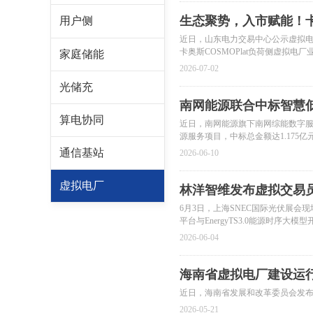
生态聚势，入市赋能！
用户侧
近日，山东电力交易中心公示虚拟
卡奥斯COSMOPlat负荷侧虚拟
家庭储能
2026-07-02
光储充
南网能源联合中标智慧
算电协同
近日，南网能源旗下南网综能数字
源服务项目，中标总金额达1.175亿
通信基站
2026-06-10
虚拟电厂
林洋智维发布虚拟交易员
6月3日，上海SNEC国际光伏展会
平台与EnergyTS3.0能源时
方案，标志着能源电力交易正式进入
2026-06-04
海南省虚拟电厂建设运
近日，海南省发展和改革委员会发
2026-05-21