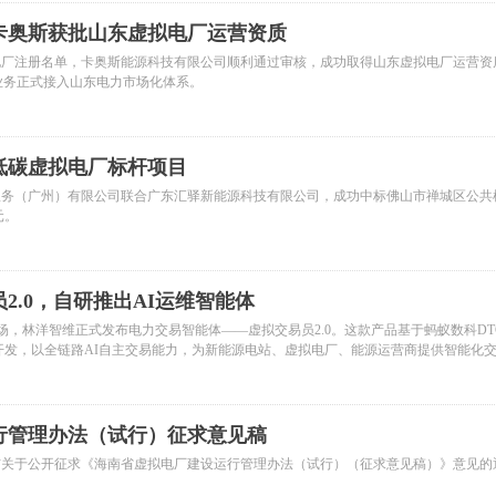
卡奥斯获批山东虚拟电厂运营资质
电厂注册名单，卡奥斯能源科技有限公司顺利通过审核，成功取得山东虚拟电厂运营资
电厂业务正式接入山东电力市场化体系。
低碳虚拟电厂标杆项目
服务（广州）有限公司联合广东汇驿新能源科技有限公司，成功中标佛山市禅城区公共
元。
2.0，自研推出AI运维智能体
现场，林洋智维正式发布电力交易智能体——虚拟交易员2.0。这款产品基于蚂蚁数科DTC
序大模型开发，以全链路AI自主交易能力，为新能源电站、虚拟电厂、能源运营商提供智能化
AI自主运行新阶段。
行管理办法（试行）征求意见稿
布关于公开征求《海南省虚拟电厂建设运行管理办法（试行）（征求意见稿）》意见的