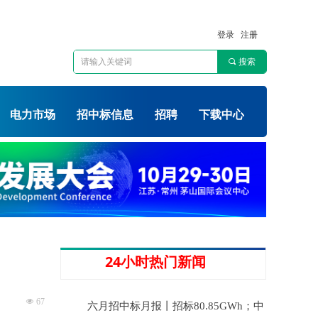
登录
注册
끠
搜索
电力市场
招中标信息
招聘
下载中心
24小时热门新闻
넶
67
六月招中标月报丨招标80.85GWh；中