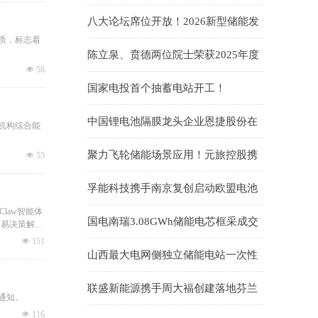
标34.60GWh、锂电储能EPC中标均价
八大论坛席位开放！2026新型储能发
1.019元/Wh；储能系统0.764元/Wh
展大会(INES2026)演讲嘉宾正式征集
质，标志着
陈立泉、贲德两位院士荣获2025年度
넶
58
国家最高科学技术奖
国家电投首个抽蓄电站开工！
中国锂电池隔膜龙头企业恩捷股份在
机构综合能
匈牙利被勒令暂停生产
聚力飞轮储能场景应用！元旅控股携
넶
55
手武汉大全能源开拓台区储能蓝海市
孚能科技携手南京复创启动欧盟电池
场
护照项目
law智能体
国电南瑞3.08GWh储能电芯框采成交
交易决策解决
候选人公示
넶
151
山西最大电网侧独立储能电站一次性
并网成功！易储数智激活华北绿能新
联盛新能源携手周大福创建落地芬兰
引擎
通知。
储能项目 开启欧洲绿色储能协同新征
넶
116