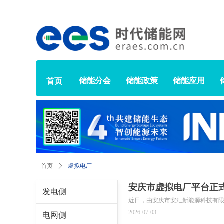
储能分会
储能政策
储能应用
首页
虚拟电厂
首页
ꄲ
安庆市虚拟电厂平台正
发电侧
近日，由安庆市安汇新能源科技有
2026-07-03
电网侧