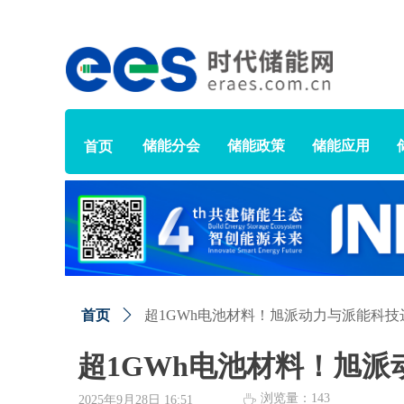
储能分会
储能政策
储能应用
首页
首页
ꄲ
超1GWh电池材料！旭派动力与派能科
超1GWh电池材料！旭
浏览量：
143
ꄘ
2025年9月28日
16:51