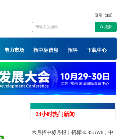
登录
注册
끠
搜索
电力市场
招中标信息
招聘
下载中心
24小时热门新闻
六月招中标月报丨招标80.85GWh；中