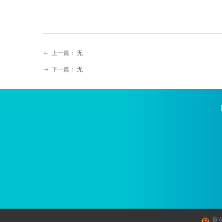
上一篇：
无
ꂃ
下一篇：
无
ꁹ
京公