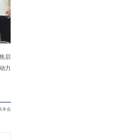
焦启
动力
表本会