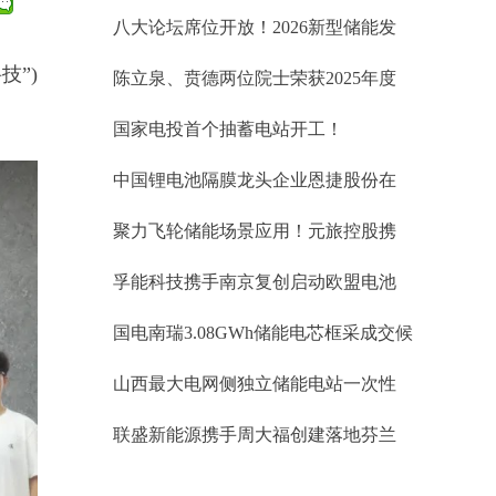
标34.60GWh、锂电储能EPC中标均价
八大论坛席位开放！2026新型储能发
1.019元/Wh；储能系统0.764元/Wh
展大会(INES2026)演讲嘉宾正式征集
技”)
陈立泉、贲德两位院士荣获2025年度
国家最高科学技术奖
国家电投首个抽蓄电站开工！
中国锂电池隔膜龙头企业恩捷股份在
匈牙利被勒令暂停生产
聚力飞轮储能场景应用！元旅控股携
手武汉大全能源开拓台区储能蓝海市
孚能科技携手南京复创启动欧盟电池
场
护照项目
国电南瑞3.08GWh储能电芯框采成交候
选人公示
山西最大电网侧独立储能电站一次性
并网成功！易储数智激活华北绿能新
联盛新能源携手周大福创建落地芬兰
引擎
储能项目 开启欧洲绿色储能协同新征
程