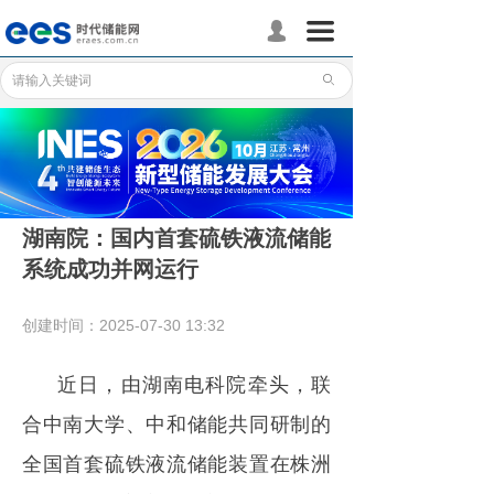
首页
끀
넙
储能分会
ꄙ
储能政策
储能应用
储能技术
湖南院：国内首套硫铁液流储能
系统成功并网运行
标准体系
行业动态
创建时间：
2025-07-30
13:32
企业动态
近日，由湖南电科院牵头，联
国际储能
合中南大学、中和储能共同研制的
全国首套硫铁液流储能装置在株洲
数据统计