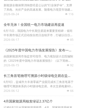
电力市场
新能源全额保障消纳曾经是公认的“行业保护伞”，支撑
了风电、光伏产业的高速发展。随着电力现货市场建设
持续推进，南方区域（以广东起步）电力现货试点在机
2026-06-24
116
넶
招中标信息
制设计中，为新能源设置了市场化参与路径：新能源参
与市场交易的电量，在执行上等效于100%的保障消纳
全年无休！全国统一电力市场建设再提速
招聘
下限。但很多一线从业者已明显感知，这套当年的扶持
6月15日，我国电力中长期交易迎来重要里程碑：省间
政策，如今已经彻底跟不上市场节奏，甚至成了电力现
中长期市场正式启动按自然日连续开市，打破以往仅在
货市场良性运转的最大阻碍之一。风光电源从当年的补
工作日交易的限制，实现全年无休、每日开市。这一机
2026-06-17
85
充电源，变成了如今的主力电源，可我们的消纳规则，
넶
制将于今年年底前实现国家电网经营区全面覆盖，全国
还停留在十年前的“兜底保护”模式。这种规则与现状的
统一电力市场建设迈出关键一步。
严重错位，打破了现货市场经济出清逻辑，持续造成市
《2025年度中国电力市场发展报告》发布——全国统一电力市场体系初步建成
场价格信号扭曲、电力资源配置效率下滑、全社会用电
由国家能源局市场监管司指导、电力规划设计总院编制
及供电运行成本攀升等问题，已然成为制约电力市场高
的《2025年度中国电力市场发展报告》（以下简称
质量运行的关键堵点。
《报告》）近日发布。《报告》指出，2025年，全国
2026-06-15
92
넶
跨电网经营区常态化交易破冰启航，省级电力现货市场
实现基本全覆盖，“1+6”基础规则体系完备成型，南方
长三角首笔物理可溯源小时级绿电交易在盐城大丰落地
区域电力市场启动连续结算试运行；新能源全面入市政
6月9日，盐城市大丰港零碳产业园完成长三角首笔基于
策落地实施，绿电交易保持快速增长，新型经营主体持
物理可溯源体系的小时级绿电交易。本次交易电量60兆
续培育，市场为新型电力系统建设发展注入强劲动力。
瓦时，由江苏博汇纸业购买金风天润风电场的绿色电
2026-06-12
66
넶
力，实现绿电来源、交易时段与实际用电需求的精准匹
配，标志着长三角地区绿电交易机制创新取得新突破。
4月国家能源局核发绿证2.37亿个
记者6月2日从国家能源局获悉，4月，国家能源局核发