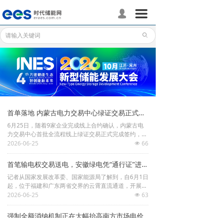
首页
끀
넙
储能分会
ꄙ
储能政策
储能应用
储能技术
首单落地 内蒙古电力交易中心绿证交易正式开市
标准体系
6月25日，随着9家企业完成线上合约确认，内蒙古电
力交易中心首批全流程线上绿证交易正式完成签约，成
行业动态
交绿证27.6万张，标志着蒙西电力市场完整打通了绿电
2026-06-25
66
넶
生产、溯源认证、价值变现的全链条，这也是继2024
年取得绿电交易资质、交易规模领先全国省级电力市场
企业动态
首笔输电权交易送电，安徽绿电凭“通行证”进广东！
之后，自治区积极融入全国电力市场、加快建设新型能
记者从国家发展改革委、国家能源局了解到，自6月1日
源体系的又一重大里程碑。国家能源局华北监管局、内
国际储能
起，位于福建和广东两省交界的云霄直流通道，开展输
蒙古电力集团相关领导，以及区内重点发用电企业相关
电权市场化交易。为各类经营主体平等参与交易、高效
2026-06-25
63
领导和客户代表共同见证签约。
넶
使用通道提供实现路径。
数据统计
强制全额消纳机制正在大幅抬高南方市场电价