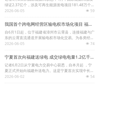
绿证2.37亿个，涉及可再生能源发电项目181.48万个，
其中可交易绿证1.77亿个，占比74.85%。
2026-06-05
59
넶
我国首个跨电网经营区输电权市场化项目 福建广东云霄直流通道输电权市场化交易启动
自6月1日起，位于福建省漳州市云霄县，连接福建与广
东的云霄直流通道开展输电权市场化交易。为各类经营
主体平等参与交易、高效使用通道提供实现路径。
2026-06-05
74
넶
宁夏首次向福建送绿电 成交绿电电量1.2亿千瓦时
记者6月2日从宁夏电力交易中心获悉，自本月起 ，宁
夏正式开始向福建外送电力。这是宁夏首次实现中长期
外送福建绿电，也成为闽宁协作电力合作实践典范。
2026-06-02
54
넶
南方电网电力负荷三天三创新高
5月25日至27日晚间，南方电网电力负荷连续三天创出
新高，最高达2.725亿千瓦。今年以来，南方电网全网
及广东、广西、云南、贵州、海南五省（区）电力负荷
2026-05-29
110
넶
共20次创新高，打破2020年至2025年年度峰值集中在
首页
关于我们
联系方式
六、七月的季节性规律。
上一页
1
/
17
下一页