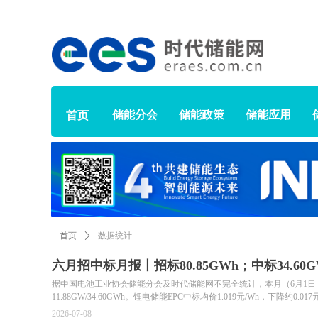
储能分会
储能政策
储能应用
首页
首页
ꄲ
数据统计
六月招中标月报丨招标80.85GWh；中标34.60G
据中国电池工业协会储能分会及时代储能网不完全统计，本月（6月1日-30日）
11.88GW/34.60GWh。锂电储能EPC中标均价1.019元/Wh，下降约0
约19.56%；6月份混合储能招标项目达到15个，规模6250.178MWh，中标
2026-07-08