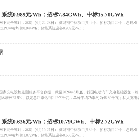
统0.989元/Wh；招标7.84GWh、中标15.70GWh
完全统计，本周（6月22-28日） 储能招中标项目共42个。招标项目20个，总规模
储能EPC中标均价0.944Wh；储能系统设备0.989元/Wh；
据
据国家充电设施监测服务平台数据，截至2026年5月底，我国电动汽车充电基础设施（
，同比增长25.9%，额定总功率达到2.42亿千瓦，单枪平均功率约为48.89千瓦；私人充
千伏安。
统0.636元/Wh；招标10.79GWh、中标2.72GWh
完全统计，本周（6月15-21日） 储能招中标项目共32个。招标项目20个，总规模
储能EPC中标均价1.072Wh；储能系统设备0.636元/Wh；