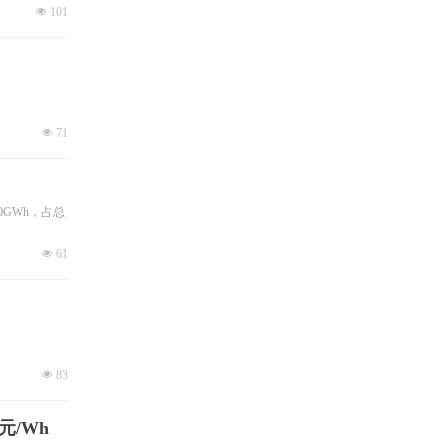
程
넶
101
넶
71
0GWh，占总
넶
61
넶
83
元/Wh