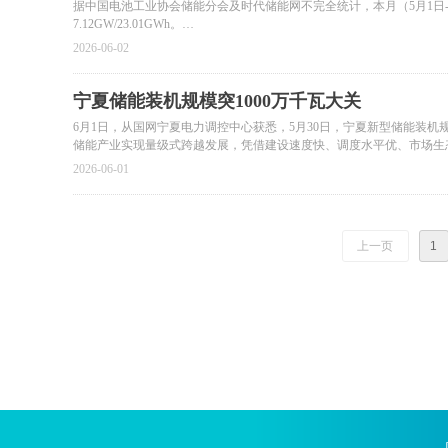
据中国电池工业协会储能分会及时代储能网不完全统计，本月（5月1日-31日）
7.12GW/23.01GWh。
2026-06-02
锂电储能EPC中标均价1.036元/Wh，上涨约0.086/Wh，环比约9.05%；
储能系统设备采购中标均价0.639元/Wh，上涨约0.052/Wh，环比约8.86
宁夏储能装机规模突1000万千瓦大关
6月1日，从国网宁夏电力调控中心获悉，5月30日，宁夏新型储能装机
4月份混合储能招标项目达到17个，规模4523.35MWh，中标10个，规模19
储能产业实现量级式跨越发展，凭借建设速度快、调度水平优、市场生
塞上答卷。
2026-06-01
上一页
1