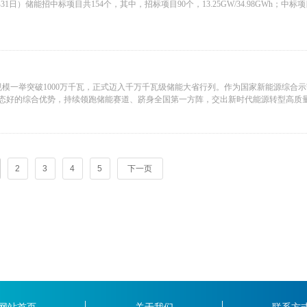
储能招中标项目共154个，其中，招标项目90个，13.25GW/34.98GWh；中标项
%。
规模一举突破1000万千瓦，正式迈入千万千瓦级储能大省行列。作为国家新能源综合
55.16MWh；
态好的综合优势，持续领跑储能赛道、跻身全国第一方阵，交出新时代能源转型高质
2
3
4
5
下一页