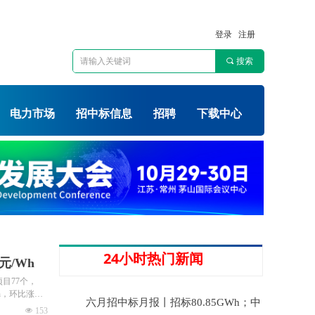
登录
注册
끠
搜索
电力市场
招中标信息
招聘
下载中心
24小时热门新闻
元/Wh
项目77个，
Wh，环比涨幅
六月招中标月报丨招标80.85GWh；中
넶
153