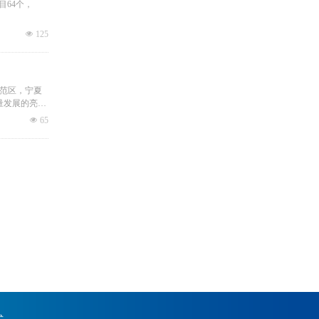
目64个，
넶
125
示范区，宁夏
量发展的亮眼
넶
65