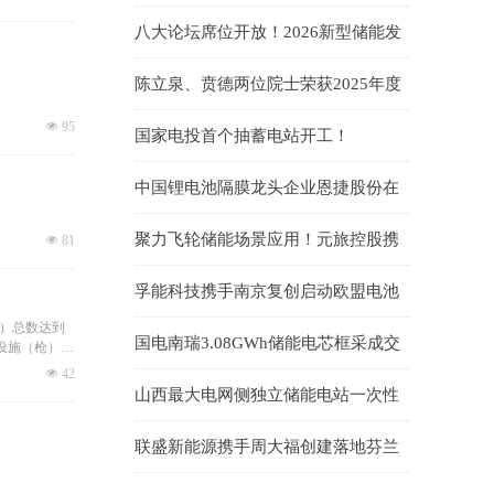
标34.60GWh、锂电储能EPC中标均价
八大论坛席位开放！2026新型储能发
1.019元/Wh；储能系统0.764元/Wh
展大会(INES2026)演讲嘉宾正式征集
陈立泉、贲德两位院士荣获2025年度
国家最高科学技术奖
넶
95
国家电投首个抽蓄电站开工！
中国锂电池隔膜龙头企业恩捷股份在
匈牙利被勒令暂停生产
聚力飞轮储能场景应用！元旅控股携
넶
81
手武汉大全能源开拓台区储能蓝海市
孚能科技携手南京复创启动欧盟电池
场
护照项目
枪）总数达到
国电南瑞3.08GWh储能电芯框采成交
电设施（枪）
候选人公示
넶
42
山西最大电网侧独立储能电站一次性
并网成功！易储数智激活华北绿能新
联盛新能源携手周大福创建落地芬兰
引擎
储能项目 开启欧洲绿色储能协同新征