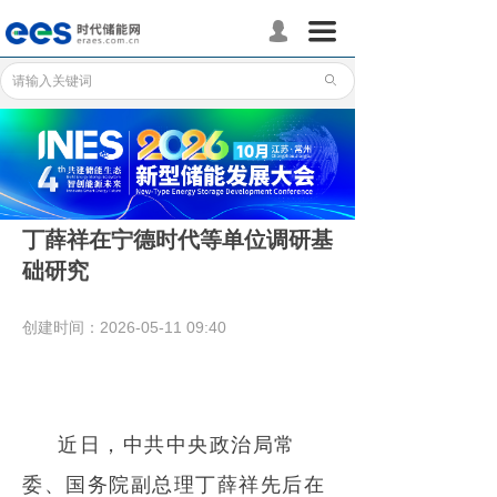
首页
끀
넙
储能分会
ꄙ
储能政策
储能应用
储能技术
丁薛祥在宁德时代等单位调研基
础研究
标准体系
行业动态
创建时间：
2026-05-11
09:40
企业动态
国际储能
近日，中共中央政治局常
数据统计
委、国务院副总理丁薛祥先后在