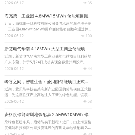
2026-06-17
35
넶
电力市场
海亮第一工业园 4.8MW/15MWh 储能项目顺利并网验收
招中标信息
近日，由杭州平旦科技有限公司参与承建的海亮股份第
一工业园4.8MW/15MWh用户侧储能项目顺利通过并网
招聘
验收，正式投入运行。这标志着平旦科技在工商业储能
2026-06-12
100
넶
领域再添一项标杆性示范工程，也为绍兴地区新型电力
系统建设注入了新的绿色动能。
新艾电气华南 4.18MWh 大型工商业储能项目顺利并网
近期，新艾电气华南大型工商业储能电站项目顺利落地
广东东莞，并于5月24日成功实现全容量并网投产。该
项目总规模达4.18MWh，是东莞高埗地区首个落地的1
2026-06-12
44
넶
0kV高压并网工商业储能标杆项目。项目深度扎根华南
地区核心产业集群，凭借高标准的并网技术与成熟的落
峰谷之间，智慧生金：爱贝能储能项目正式投运
地模式，为珠三角制造业企业智慧用能、节能降本打造
近期，爱贝能科技在某高新产业园区的储能项目正式投
了可复制、可推广的优质落地范本。
运，为这座临江产业高地注入了新的绿色动能。该项目
总配置容量达3.45MW/6.688MWh，将有效服务于园区
2026-06-12
53
넶
企业的能源成本优化与区域电网的柔性调节，成为推动
当地产业高质量发展的一个扎实注脚。
麦格度储能深圳地铁配套 2.5MW/10MWh 储能项目正式开工，打造基建临电绿色新标杆！
乘绿色基建东风，启储能实干新程！近日，由上海麦格
度储能科技有限公司投资建设的深圳龙华地铁配套 2.5
MW/10MWh 分布式储能项目在龙华区民治街道万众茶
2026-06-09
80
넶