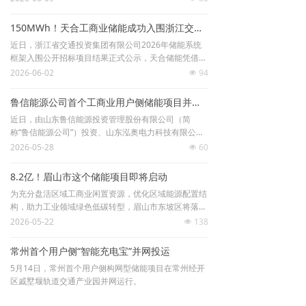
城正式开工，标志着深圳首个地铁土建施工专用规模化
临电储能示范工程全面进入落地建设阶段，为大湾区轨
150MWh！天合工商业储能成功入围浙江交投储能系统框架采购
道交通绿色施工再添标杆样板。
近日，浙江省交通投资集团有限公司2026年储能系统
框架入围公开招标项目结果正式公示，天合储能凭借卓
越的产品实力、全场景解决方案能力与成熟交付体系，
2026-06-02
94
넶
成功跻身入围之列，强势入围150MWh储能系统框架采
购项目。
鲁信能源公司首个工商业用户侧储能项目并网运行
近日，由山东鲁信能源投资管理股份有限公司（简
称“鲁信能源公司”）投资、山东泓奥电力科技有限公司
（简称“泓奥电力公司”）建设运维、山东鲁信天一印务
2026-05-28
60
넶
有限公司（简称“鲁信天一印务”）作为用户单位的工商
业用户侧储能项目正式并网运行。该项目是鲁信能源公
8.2亿！眉山市这个储能项目即将启动
司首个工商业用户侧储能试点项目。
为充分盘活区域工商业闲置资源，优化区域能源配置结
构，助力工业领域绿色低碳转型，眉山市东坡区将落地
用户侧储能项目，依托辖区规上工业企业闲置地面资
2026-05-22
138
넶
源，规模化布局储能设施，进一步提升区域电网负荷调
节能力，降低企业用能成本，推动区域能源产业高质量
常州首个用户侧“智能充电宝”并网投运
发展。
5月14日，常州首个用户侧构网型储能项目在常州经开
区戚墅堰轨道交通产业园并网运行。
2026-05-20
91
넶