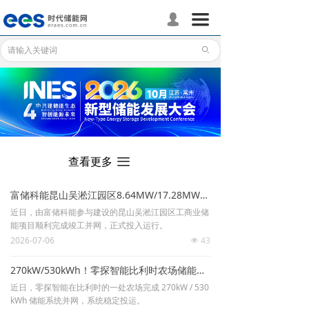
首页
끀
넙
储能分会
ꄙ
储能政策
储能应用
储能技术
끀
查看更多
标准体系
富储科能昆山吴淞江园区8.64MW/17.28MWh工商业储能项目顺利竣工并网
行业动态
近日，由富储科能参与建设的昆山吴淞江园区工商业储
能项目顺利完成竣工并网，正式投入运行。
企业动态
2026-07-06
43
넶
国际储能
270kW/530kWh！零探智能比利时农场储能项目投运
近日，零探智能在比利时的一处农场完成 270kW / 530
数据统计
kWh 储能系统并网，系统稳定投运。