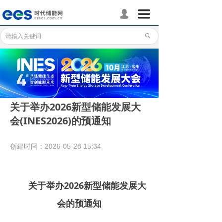
首页
끀
넙
储能分会
ꄙ
储能政策
储能应用
储能技术
关于举办2026新型储能发展大
会(INES2026)的预通知
标准体系
行业动态
创建时间：
2026-05-28
15:34
企业动态
关于举办2026新型储能发展大
国际储能
会的预通知
数据统计