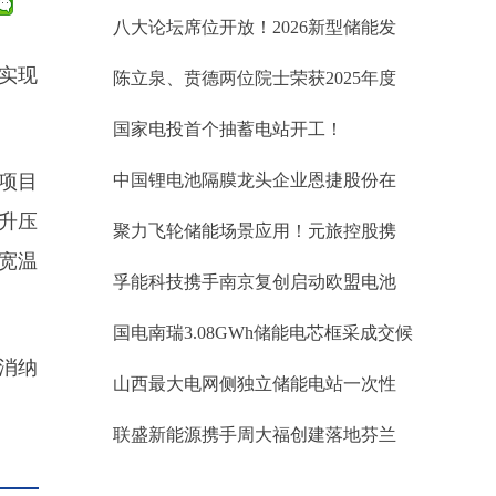
标34.60GWh、锂电储能EPC中标均价
八大论坛席位开放！2026新型储能发
1.019元/Wh；储能系统0.764元/Wh
展大会(INES2026)演讲嘉宾正式征集
站实现
陈立泉、贲德两位院士荣获2025年度
国家最高科学技术奖
国家电投首个抽蓄电站开工！
。项目
中国锂电池隔膜龙头企业恩捷股份在
匈牙利被勒令暂停生产
伏升压
聚力飞轮储能场景应用！元旅控股携
手武汉大全能源开拓台区储能蓝海市
℃宽温
孚能科技携手南京复创启动欧盟电池
场
护照项目
国电南瑞3.08GWh储能电芯框采成交候
选人公示
源消纳
山西最大电网侧独立储能电站一次性
并网成功！易储数智激活华北绿能新
联盛新能源携手周大福创建落地芬兰
引擎
储能项目 开启欧洲绿色储能协同新征
程