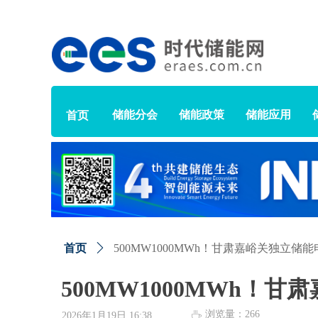
储能分会
储能政策
储能应用
首页
首页
ꄲ
500MW1000MWh！甘肃嘉峪关独立储
500MW1000MWh！
浏览量：
266
ꄘ
2026年1月19日
16:38