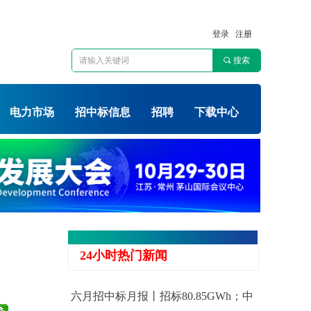
登录
注册
끠
搜索
电力市场
招中标信息
招聘
下载中心
24小时热门新闻
六月招中标月报丨招标80.85GWh；中