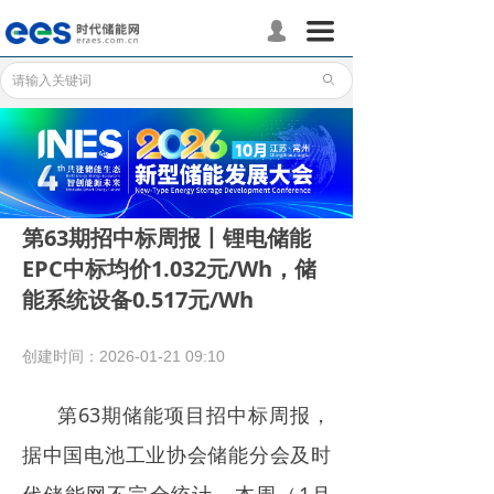
首页
끀
넙
储能分会
ꄙ
储能政策
储能应用
储能技术
第63期招中标周报丨锂电储能
EPC中标均价1.032元/Wh，储
标准体系
能系统设备0.517元/Wh
行业动态
创建时间：
2026-01-21
09:10
企业动态
第63期储能项目招中标周报，
国际储能
据中国电池工业协会储能分会及时
数据统计