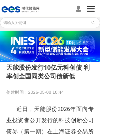
首页
끀
넙
储能分会
ꄙ
储能政策
储能应用
储能技术
天能股份发行10亿元科创债 利
率创全国同类公司债新低
标准体系
行业动态
创建时间：
2026-05-08
10:44
企业动态
近日，天能股份2026年面向专
国际储能
业投资者公开发行的科技创新公司
债券（第一期）在上海证券交易所
数据统计