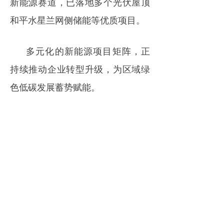
新能源赛道，已落地多个光伏屋顶
和平水星兰网侧储能等优质项目。
多元化的新能源项目矩阵，正
持续推动企业转型升级，为区域绿
色低碳发展蓄势赋能。
来源｜柯桥区城市通
免责申明：
凡注明“来源：XXX”的消息均转载自其它
媒体，版权归原媒体及其作者所有。转载目的在于充
分传递行业资讯，并不代表本会赞同其观点和对其真
实性负责。如有侵权，请联系我们删稿
18811449116。
推荐阅读
六月招中标月报丨招标80.85GWh；中标34.60GWh、锂电储能EPC中标均价1.019元/Wh；储能系统0.764元/Wh