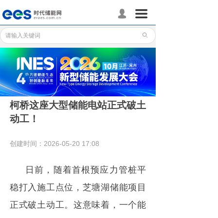
首页
끀
넙
储能分会
ꄙ
储能政策
储能应用
储能技术
柯桥这座大型储能电站正式破土
动工！
标准体系
行业动态
创建时间：
2026-05-20
17:08
企业动态
日前，随着首根预应力管桩平
国际储能
稳打入施工点位，芝塘湖储能项目
正式破土动工。这意味着，一个能
数据统计