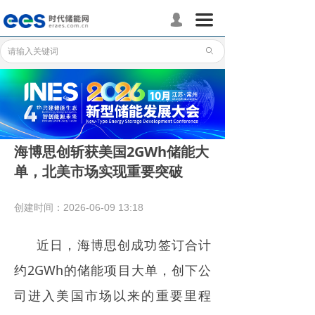
首页
끀
넙
储能分会
ꄙ
储能政策
储能应用
储能技术
海博思创斩获美国2GWh储能大
单，北美市场实现重要突破
标准体系
行业动态
创建时间：
2026-06-09
13:18
企业动态
近日，海博思创成功签订合计
国际储能
约2GWh的储能项目大单，创下公
司进入美国市场以来的重要里程
数据统计